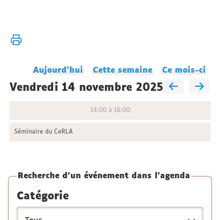
Vous
Accueil
êtes
Agenda
ici :
du
Aujourd'hui
Cette semaine
Ce mois-ci
laboratoire
vendredi 14 novembre 2025
14:00 à 16:00
Séminaire du CeRLA
Recherche d'un événement dans l'agenda
Catégorie