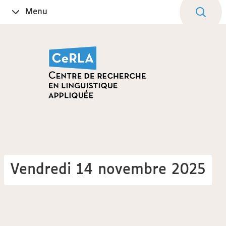
Aller
Navigation
Accès
Connexion
Menu
Ouvrir
au
directs
le
contenu
Vendredi 14 novembre 2025