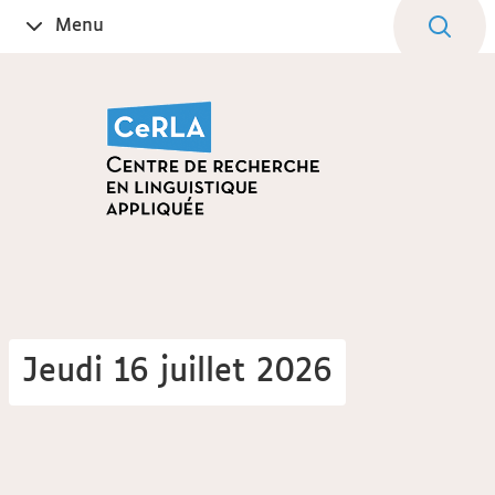
Aller
Navigation
Accès
Connexion
Menu
Ouvrir
au
directs
le
contenu
Jeudi 16 juillet 2026