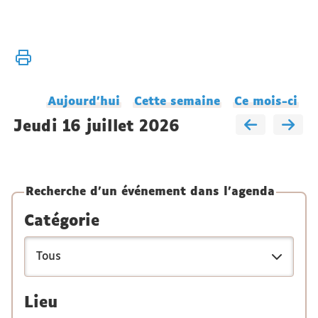
Vous
Accueil
êtes
Agenda
ici :
du
Aujourd'hui
Cette semaine
Ce mois-ci
laboratoire
jeudi 16 juillet 2026
Recherche d'un événement dans l'agenda
Catégorie
Lieu