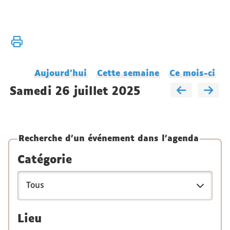
Vous
Accueil
êtes
Agenda
ici :
du
Aujourd'hui
Cette semaine
Ce mois-ci
laboratoire
samedi 26 juillet 2025
Recherche d'un événement dans l'agenda
Catégorie
Lieu