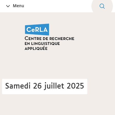
Aller
Navigation
Accès
Connexion
Menu
Ouvrir
au
directs
le
contenu
Samedi 26 juillet 2025