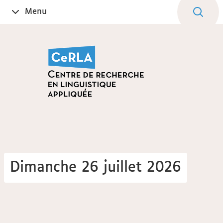
Aller
Navigation
Accès
Connexion
Menu
Ouvrir
au
directs
le
contenu
Dimanche 26 juillet 2026