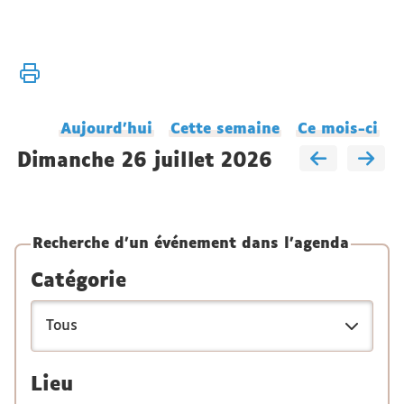
Vous
Accueil
êtes
Agenda
ici :
du
Aujourd'hui
Cette semaine
Ce mois-ci
laboratoire
dimanche 26 juillet 2026
Recherche d'un événement dans l'agenda
Catégorie
Lieu