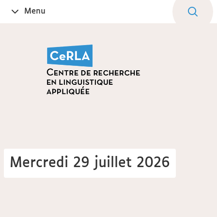
Aller
Navigation
Accès
Connexion
Menu
Ouvrir
au
directs
le
contenu
Mercredi 29 juillet 2026