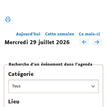
Vous
Accueil
êtes
Agenda
ici :
du
Aujourd'hui
Cette semaine
Ce mois-ci
laboratoire
mercredi 29 juillet 2026
Recherche d'un événement dans l'agenda
Catégorie
Lieu