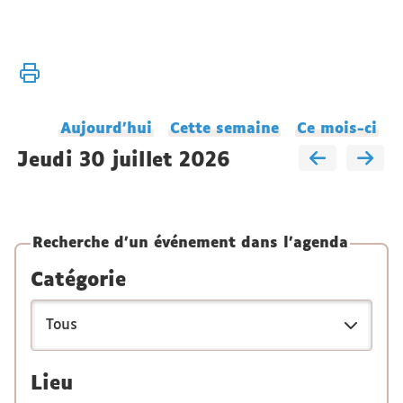
Vous
Accueil
êtes
Agenda
ici :
du
Aujourd'hui
Cette semaine
Ce mois-ci
laboratoire
jeudi 30 juillet 2026
Recherche d'un événement dans l'agenda
Catégorie
Lieu