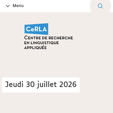
Aller
Navigation
Accès
Connexion
Menu
Ouvrir
au
directs
le
contenu
Jeudi 30 juillet 2026