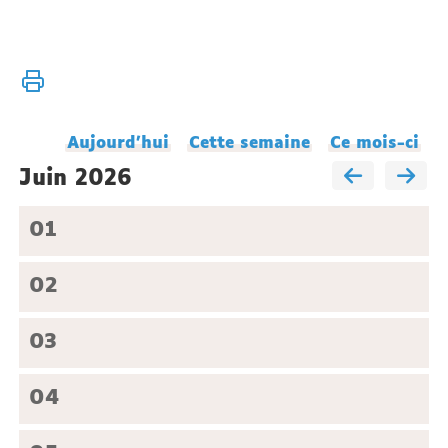
Vous
Accueil
êtes
Agenda
ici :
du
Aujourd'hui
Cette semaine
Ce mois-ci
laboratoire
juin 2026
01
02
03
04