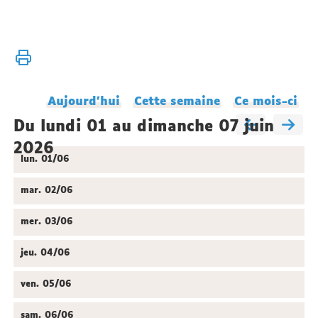
Vous
Accueil
êtes
Agenda
ici :
du
Aujourd'hui
Cette semaine
Ce mois-ci
laboratoire
du lundi 01 au dimanche 07 juin
2026
lun.
01/06
mar.
02/06
mer.
03/06
jeu.
04/06
ven.
05/06
sam.
06/06