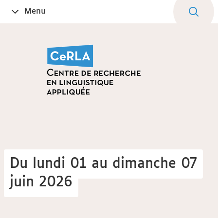
Aller
Navigation
Accès
Connexion
Menu
Ouvrir
au
directs
le
contenu
Du lundi 01 au dimanche 07
juin 2026