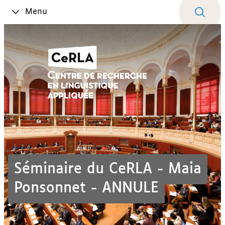
Aller
Navigation
Accès
Connexion
Menu
Ouvrir
au
directs
le
contenu
Séminaire du CeRLA - Maia
Ponsonnet - ANNULE