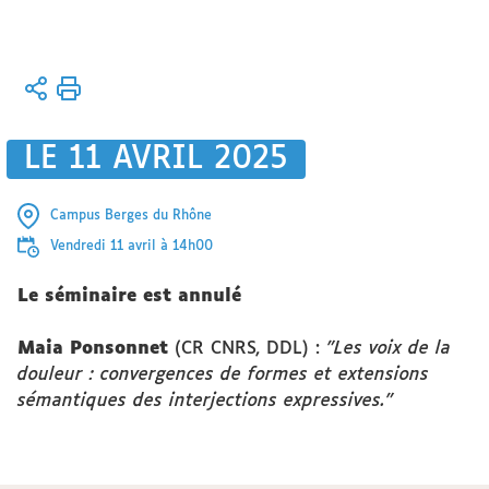
Vous
Accueil
êtes
Activités
ici :
LE 11 AVRIL 2025
Séminaires
Campus Berges du Rhône
Vendredi 11 avril à 14h00
Le séminaire est annulé
Maia Ponsonnet
(CR CNRS, DDL) :
"Les voix de la
douleur : convergences de formes et extensions
sémantiques des interjections expressives."