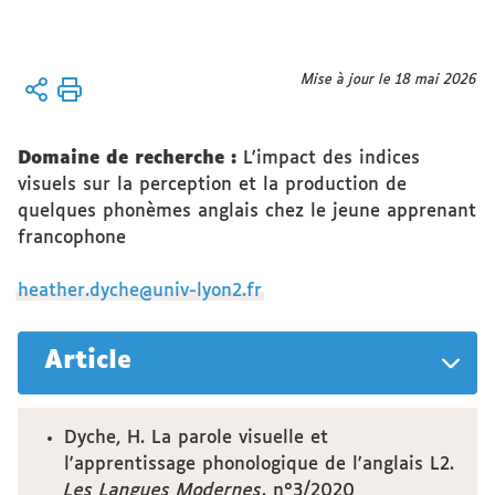
Vous
Mise à jour le 18 mai 2026
Accueil
êtes
Équipe
ici :
Domaine de recherche :
L'impact des indices
docteur_es
visuels sur la perception et la production de
du CeRLA
quelques phonèmes anglais chez le jeune apprenant
francophone
heather.dyche@univ-lyon2.fr
Article
Dyche, H. La parole visuelle et
l'apprentissage phonologique de l'anglais L2.
Les Langues Modernes
. n°3/2020