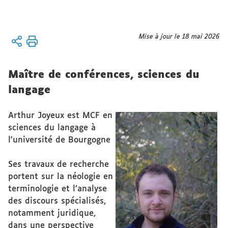
Vous
Mise à jour le 18 mai 2026
Accueil
Équipe
êtes
ici :
chercheurs/chercheuses
Maître de conférences, sciences du
affilié(e)s
langage
Arthur Joyeux est MCF en
sciences du langage à
l'université de Bourgogne
Ses travaux de recherche
portent sur la néologie en
terminologie et l’analyse
des discours spécialisés,
notamment juridique,
dans une perspective