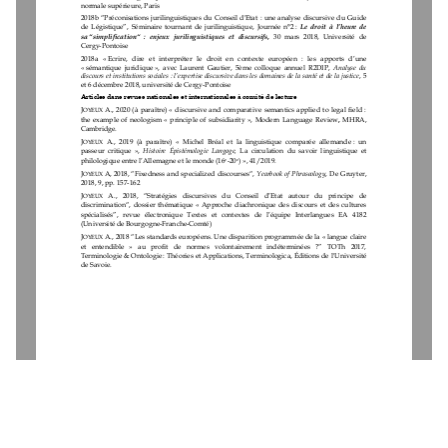
normale supérieure, Paris
2018b “
Préconisations  jurilinguistiques  du  Conseil  d'Etat  :  une
analyse  discursive  du  Guide 
de  Légistique”,  Séminaire  tournant  de  jurilinguistique,  Journée  n°2
:
Le  droit  à  l’heure  de 
sa
“simplification“  :  enjeux  juri
linguistiques  et  discursifs
,
30  mars  2018,  Université  de 
Cergy
-
Pontoise
2018a   «
Ecrire,  dire  et  interpréter  le  droit  en  contexte  européen  :  les  apports  d’une 
«
sémantique  juridique
»,  avec  Laurent  Gautier,  5ème  colloque  annuel  R2DIP, 
Analyse  du 
discours et
institutions sociales : l’expertise discursive dans les domaines de la santé et de la justice
, 5 
et 6 décembre 2018, université de Cergy
-
Pontoise
Articles dans revues nationales et internationales à comité de lecture 
J
A.,
2020
(
à  paraître
)
«  discur
sive  and  comparative  semantics  applied  to  legal  field  : 
OYEUX 
the  example  of  neologism  «  principle  of  subsidiarity  », 
Modern  Language  Review
, 
MHRA, 
Cambridge. 
J
A.,  2019  (à  paraître)  «  Michel  Bréal  et  la  linguistique  comparée  allemande
:  un 
OYEUX
passeur  critiqu
e  », 
Histoire  Épistémologie  Langage, 
La  circulation  du  savoir  linguistique  et 
philologique entre l’Allemagne et le monde (16
-
20
)
», 41/2019. 
e
e
J
A,
2018,
“Fixedness and specialized discourses“, 
Yearbook of Phraseology
, De Gruyter, 
OYEUX 
2018, 9, pp. 157
-
16
2
J
A.,   2018,   “Stratégies   discursives   du   Conseil   d’Etat   autour   du   principe   de 
OYEUX
discrimination“,  dossier  thématique  «  Approche  diachronique  des  discours  et  des  cultures 
spécialisés”,  revue  électronique  Textes  et  contextes  de  l’équipe  Interlangues  EA  418
2 
(Université de Bourgogne
-
Franche
-
Comté)
J
A., 2018 “Les standards européens. Une disparition programmée de la « langue claire 
OYEUX
et   entendible   »   au   profit   de  normes   volontairement  indéterminées   ?”   TOTh   2017, 
Terminologie & Ontologie
: Th
é
ories et Appli
cations, Terminologica, 
É
ditions de l'Université 
de Savoie. 