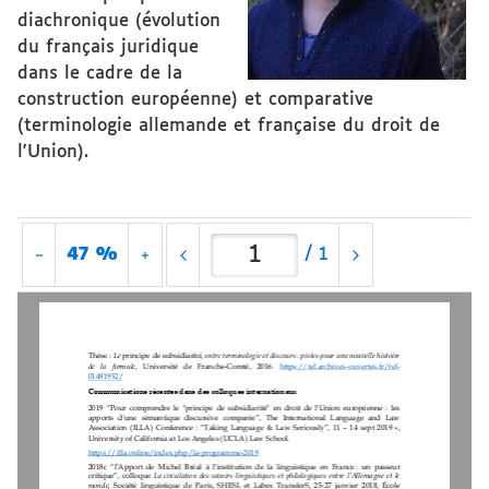
diachronique (évolution
du français juridique
dans le cadre de la
construction européenne) et comparative
(terminologie allemande et française du droit de
l'Union).
47 %
/
1
Thèse
: 
Le 
principe de subsidiarité
, entre terminologie et discours : pistes pour une nouvelle histoire 
de   la   formule
,   Université   de   Franche
-
Comté,   2016. 
https://tel.archives
-
ouvertes.fr/tel
-
014
81952/
Communications récentes dans des colloques internationaux
2019  “Pour  comprendre  le  "principe  de  subsidiarité"  en  droit  de  l'Union  européenne  :  les 
apports  d'une  sémantique  discursive  comparée”,  The  International  Language  and  Law 
Association  (ILLA)
Conference
:  “Taking  Language  &  Law  Seriously”,  11 
–
14  sept  2019
», 
University of California at Los Angeles (UCLA) Law School. 
https://illa.online/index.php/la
-
programme
-
2019
2018c
“l’Appo
rt  de  Michel  Bréal  à  l’institution  de  la  linguistique  en  France
:  un  passeur 
critique”,  colloque 
La  circulation  des  savoirs  linguistiques  et  philologiques  entre  l’Allemagne  et  le 
monde
,  Société  linguistique  de  Paris,  SHESL  et  Labex  TransferS,  25
-
27  janvier
2018,  École 