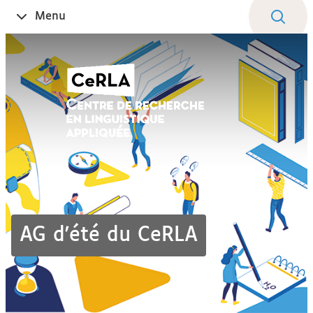
Aller
Navigation
Accès
Connexion
Menu
Ouvrir
au
directs
le
contenu
AG d'été du CeRLA