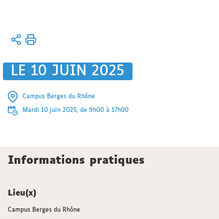
Vous
Accueil
êtes
ici :
Informations
LE 10 JUIN 2025
pratiques
statuts du
cerla
Campus Berges du Rhône
Mardi 10 juin 2025, de 9h00 à 17h00
Informations pratiques
Lieu(x)
Campus Berges du Rhône